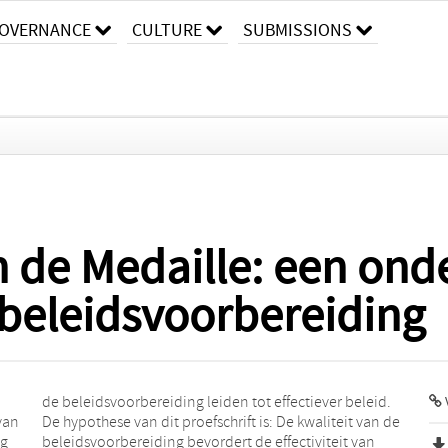
OVERNANCE
CULTURE
SUBMISSIONS
 de Medaille: een ond
 beleidsvoorbereiding
 van
n de
ng
an