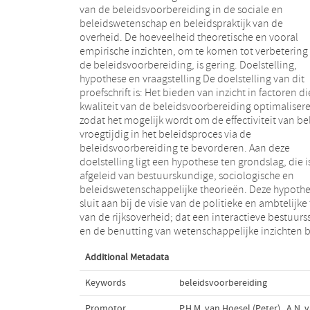
van de beleidsvoorbereiding in de sociale en
beleid. Die kwaliteit wordt geoptimaliseerd door de
beleidswetenschap en beleidspraktijk van de
wetenschappelijke onderbouwing van beleid en door
overheid. De hoeveelheid theoretische en vooral
de interactiviteit tijdens de beleidsvoorbereiding. In
empirische inzichten, om te komen tot verbetering
dit proefschrift wordt een positieve rela
de beleidsvoorbereiding, is gering. Doelstelling,
verondersteld tussen de kwaliteit van de
hypothese en vraagstelling De doelstelling van dit
beleidsvoorbereiding en de effectiviteit van beleid.
proefschrift is: Het bieden van inzicht in factoren d
Uitgangspunt hierbij is, dat de kwalit
kwaliteit van de beleidsvoorbereiding optimaliser
voorwaardenscheppend is voor de effectiviteit. Het
zodat het mogelijk wordt om de effectiviteit van be
mógelijk, maar niet gegarandeerd dat wannee
vroegtijdig in het beleidsproces via de
beleidsvoorbereiding optimaal is, effectief beleid te
beleidsvoorbereiding te bevorderen. Aan deze
verwachten is. In dit proefschrift wordt verondersteld
doelstelling ligt een hypothese ten grondslag, die i
dat twee factoren de kwaliteit van d
afgeleid van bestuurskundige, sociologische en
beleidsvoorbereiding optimaliseren en de effectiviteit
beleidswetenschappelijke theorieën. Deze hypoth
van beleid bevorderen. Dit zijn de fact
sluit aan bij de visie van de politieke en ambtelijke
wetenschappelijke onderbouwing en de fac
van de rijksoverheid; dat een interactieve bestuurss
en de benutting van wetenschappelijke inzichten b
Additional Metadata
Keywords
beleidsvoorbereiding
Promotor
P.H.M. van Hoesel (Peter)
,
A.N. 