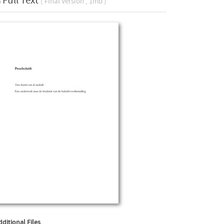
Full Text
( Final Version , 1mb )
dditional Files