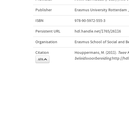
Publisher
Erasmus University Rotterdam
,
ISBN
978-90-5972-555-3
Persistent URL
hdl.handle.net/1765/26116
Organisation
Erasmus School of Social and B
Citation
Houppermans, M. (2011).
Twee K
beleidsvoorbereiding
.http://hd
APA