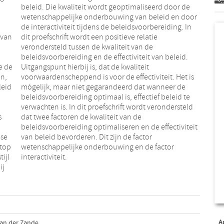
 van
tie
ie de
eit
en,
 is
leid
r de
s
e
ese
or
 top
tor
tijl
interactiviteit.
ij
A
van der Zande