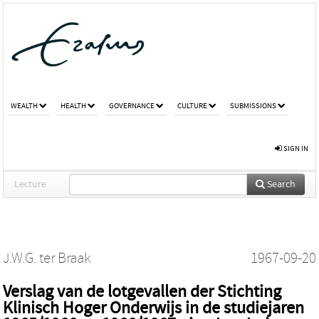
WEALTH
HEALTH
GOVERNANCE
CULTURE
SUBMISSIONS
SIGN IN
Lecture
Search
J.W.G. ter Braak
1967-09-20
Verslag van de lotgevallen der Stichting
Klinisch Hoger Onderwijs in de studiejaren