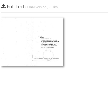
Full Text
( Final Version , 791kb )