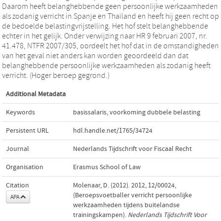
Daarom heeft belanghebbende geen persoonlijke werkzaamheden
als zodanig verricht in Spanje en Thailand en heeft hij geen recht op
de bedoelde belastingvrijstelling. Het hof stelt belanghebbende
echter in het gelijk. Onder verwijzing naar HR 9 februari 2007, nr.
41.478, NTFR 2007/305, oordeelt het hof dat in de omstandigheden
van het geval niet anders kan worden geoordeeld dan dat
belanghebbende persoonlijke werkzaamheden als zodanig heeft
verricht. (Hoger beroep gegrond.)
Additional Metadata
Keywords
basissalaris
,
voorkoming dubbele belasting
Persistent URL
hdl.handle.net/1765/34724
Journal
Nederlands Tijdschrift voor Fiscaal Recht
Organisation
Erasmus School of Law
Citation
Molenaar, D. (2012). 2012, 12/00024,
(Beroepsvoetballer verricht persoonlijke
APA
werkzaamheden tijdens buitelandse
trainingskampen).
Nederlands Tijdschrift Voor