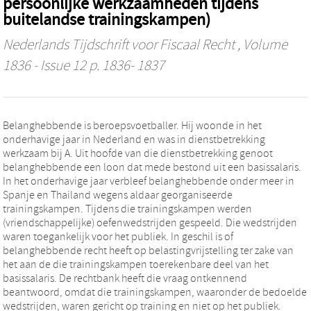
persoonlijke werkzaamheden tijdens
buitelandse trainingskampen)
Nederlands Tijdschrift voor Fiscaal Recht
, Volume
1836 - Issue 12 p. 1836- 1837
Belanghebbende is beroepsvoetballer. Hij woonde in het
onderhavige jaar in Nederland en was in dienstbetrekking
werkzaam bij A. Uit hoofde van die dienstbetrekking genoot
belanghebbende een loon dat mede bestond uit een basissalaris.
In het onderhavige jaar verbleef belanghebbende onder meer in
Spanje en Thailand wegens aldaar georganiseerde
trainingskampen. Tijdens die trainingskampen werden
(vriendschappelijke) oefenwedstrijden gespeeld. Die wedstrijden
waren toegankelijk voor het publiek. In geschil is of
belanghebbende recht heeft op belastingvrijstelling ter zake van
het aan de die trainingskampen toerekenbare deel van het
basissalaris. De rechtbank heeft die vraag ontkennend
beantwoord, omdat die trainingskampen, waaronder de bedoelde
wedstrijden, waren gericht op training en niet op het publiek.