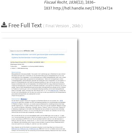
Fiscaal Recht
,
1836
(12), 1836–
1837.http://hdl.handle.net/1765/34724
Free Full Text
( Final Version , 26kb )