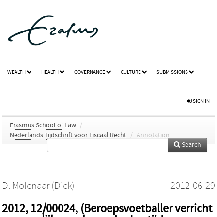
WEALTH
HEALTH
GOVERNANCE
CULTURE
SUBMISSIONS
SIGN IN
Erasmus School of Law
/
Nederlands Tijdschrift voor Fiscaal Recht
/
Annotation
Search
D. Molenaar (Dick)
2012-06-29
2012, 12/00024, (Beroepsvoetballer verricht