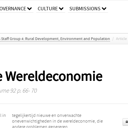
OVERNANCE
CULTURE
SUBMISSIONS
S Staff Group 4: Rural Development, Environment and Population
/
Article
de Wereldeconomie
ume 92 p. 66- 70
l in
hte
andere problemen genereren.