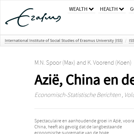
WEALTH
HEALTH
G
International Institute of Social Studies of Erasmus University (ISS)
/
IS
M.N. Spoor (Max)
and
K. Voorend (Koen)
Azië, China en 
Economisch-Statistische Berichten
, Vol
Spectaculaire en aanhoudende groei in Azië, voora
tegelijkertijd nieuwe en onverwac
China, heeft als gevolg dat de langbestaande
onevenwichtigheden in de wereldeconomie, die
economische suprematie van de hoge