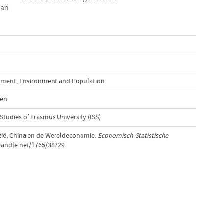
aan
opment, Environment and Population
ten
 Studies of Erasmus University (ISS)
Azië, China en de Wereldeconomie.
Economisch-Statistische
.handle.net/1765/38729