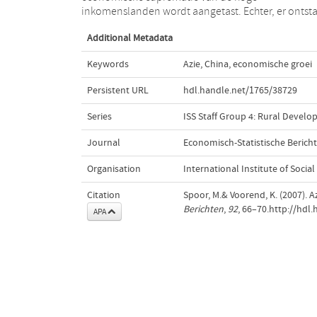
inkomenslanden wordt aangetast. Echter, er ontst
Additional Metadata
Keywords
Azie
,
China
,
economische groei
Persistent URL
hdl.handle.net/1765/38729
Series
ISS Staff Group 4: Rural Devel
Journal
Economisch-Statistische Berich
Organisation
International Institute of Social
Citation
Spoor, M.& Voorend, K. (2007). 
Berichten
,
92
, 66–70.http://hdl
APA