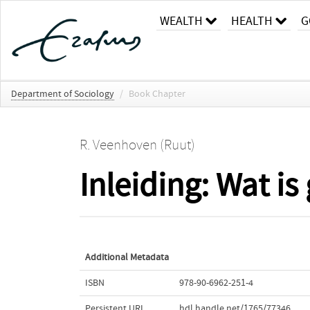
WEALTH
HEALTH
G
Department of Sociology
/
Book Chapter
R. Veenhoven (Ruut)
Inleiding: Wat is
Additional Metadata
ISBN
978-90-6962-251-4
Persistent URL
hdl.handle.net/1765/77346