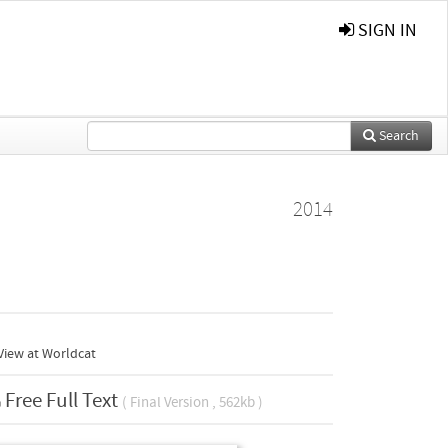
SIGN IN
Search
2014
View at Worldcat
Free Full Text
( Final Version , 562kb )