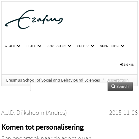
WEALTH
HEALTH
GOVERNANCE
CULTURE
SUBMISSIONS
SIGN IN
Erasmus School of Social and Behavioural Sciences
/
Dissertation
Search
A.J.D. Dijkshoorn (Andres)
2015-11-06
Komen tot personalisering
Een onderzoek naar de adoptie van