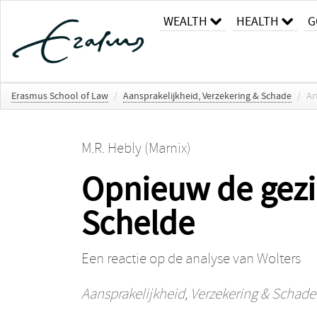
WEALTH
HEALTH
G
Erasmus School of Law
/
Aansprakelijkheid, Verzekering & Schade
/
Ar
M.R. Hebly (Marnix)
Opnieuw de gezi
Schelde
Een reactie op de analyse van Wolters
Aansprakelijkheid, Verzekering & Schade