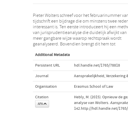
Pieter Wolters schreef voor het februarinummer van
resultaten die strijdig (b)lijken met de ‘unif
tijdschrift een bijdrage die om minstens twee rede
conclusie’ in de literatuur dat de afwegingen 
interessant is. Ten eerste introduceert hij een met
rechters maken in het kader van de verjaring
van jurisprudentieanalyse die duidelijk afwijkt van
asbestclaims ‘inconsistent en onduidelijk’ zijn. 
meer gangbare wijze waarop rechtspraak wordt
geanalyseerd. Bovendien brengt dit hem tot
Additional Metadata
Persistent URL
hdl.handle.net/1765/78818
Journal
Aansprakelijkheid, Verzekering
Organisation
Erasmus School of Law
Citation
Hebly, M. (2015). Opnieuw de ge
analyse van Wolters.
Aansprakel
APA
142.http://hdl.handle.net/1765