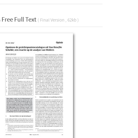
Free Full Text
( Final Version , 62kb )