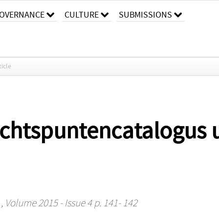
OVERNANCE
CULTURE
SUBMISSIONS
ticle
chtspuntencatalogus u
, Volume 2015 - Issue 4 p. 141- 142