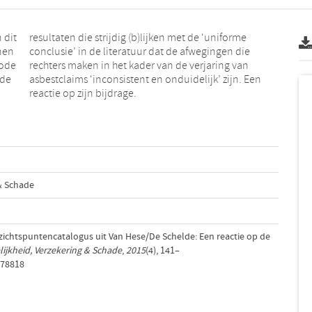
 dit
orme
nen
die
hode
 van
 de
Een
reactie op zijn bijdrage.
 & Schade
zichtspuntencatalogus uit Van Hese/De Schelde: Een reactie op de
ijkheid, Verzekering & Schade
,
2015
(4), 141–
/78818