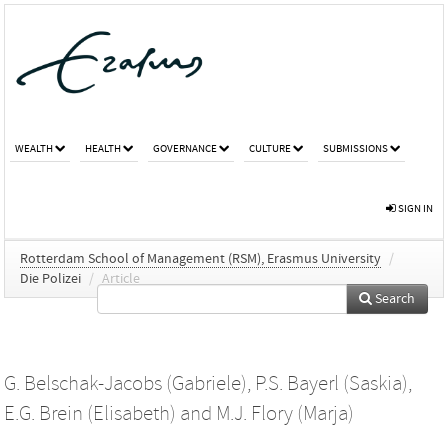
WEALTH
HEALTH
GOVERNANCE
CULTURE
SUBMISSIONS
SIGN IN
Rotterdam School of Management (RSM), Erasmus University
/
Die Polizei
/
Article
Search
G. Belschak-Jacobs (Gabriele)
,
P.S. Bayerl (Saskia)
,
E.G. Brein (Elisabeth)
and
M.J. Flory (Marja)