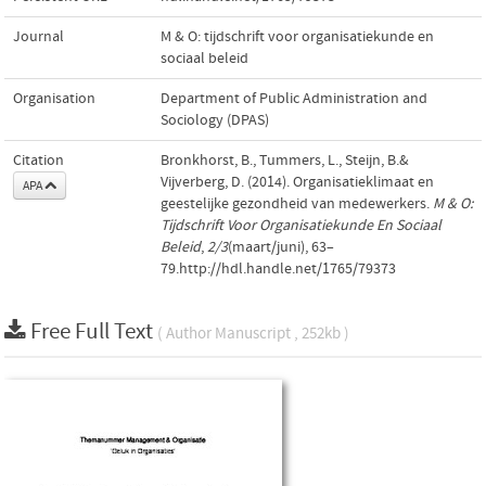
Journal
M & O: tijdschrift voor organisatiekunde en
sociaal beleid
Organisation
Department of Public Administration and
Sociology (DPAS)
Citation
Bronkhorst, B., Tummers, L., Steijn, B.&
Vijverberg, D. (2014). Organisatieklimaat en
APA
geestelijke gezondheid van medewerkers.
M & O:
Tijdschrift Voor Organisatiekunde En Sociaal
Beleid
,
2/3
(maart/juni), 63–
79.http://hdl.handle.net/1765/79373
Free Full Text
( Author Manuscript , 252kb )