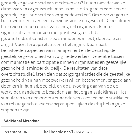
geestelijke gezondheid van medewerkers? En ten tweede: welke
dimensie van organisatieklimaat is het sterkst gerelateerd aan de
geestelijke gezondheid van zorgmedewerkers? Om deze vragen te
beantwoorden, is er een overzichtsstudie uitgevoerd. De resultaten
laten zien dat percepties van een goed organisatieklimaat
significant samenhangen met positieve geestelijke
gezondheidsuitkomsten (zoals minder burn-out, depressie en
angst). Vooral groepsrelaties zijn belangrijk. Daarnaast
beïnvloeden aspecten van management en leiderschap de
geestelijke gezondheid van zorgmedewerkers. De relatie tussen
communicatie en participatie binnen organisaties en geestelijke
gezondheid is minder duidelijk. De resultaten van deze
overzichtsstudie1 laten zien dat zorgorganisaties die de geestelijke
gezondheid van hun medewerkers willen beschermen, er goed aan
doen om in hun arbobeleid, en de uitvoering daarvan op de
werkvloer, aandacht te besteden aan het organisatieklimaat. Het
stimuleren van een ondersteunende werksfeer en het ontwikkelen
van relatiegerichte leiderschapsstijlen, lijken daarbij belangrijke
stappen te zijn.
Additional Metadata
Persistent URL
hdl.handle.net/1765/79373