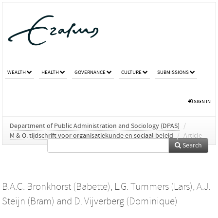
WEALTH
HEALTH
GOVERNANCE
CULTURE
SUBMISSIONS
SIGN IN
Department of Public Administration and Sociology (DPAS)
/
M & O: tijdschrift voor organisatiekunde en sociaal beleid
/
Article
Search
B.A.C. Bronkhorst (Babette)
,
L.G. Tummers (Lars)
,
A.J.
Steijn (Bram)
and
D. Vijverberg (Dominique)