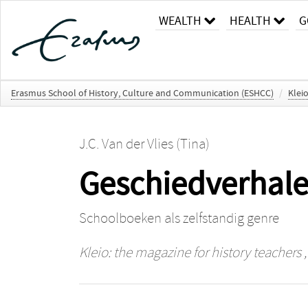
WEALTH
HEALTH
G
Erasmus School of History, Culture and Communication (ESHCC)
/
Klei
J.C. Van der Vlies (Tina)
Geschiedverhale
Schoolboeken als zelfstandig genre
Kleio: the magazine for history teachers
,