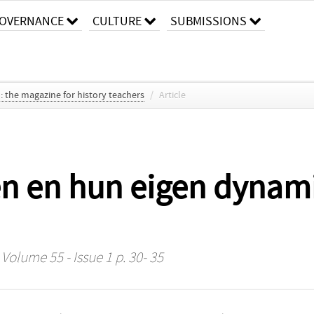
OVERNANCE
CULTURE
SUBMISSIONS
o: the magazine for history teachers
/
Article
n en hun eigen dynam
 Volume 55 - Issue 1 p. 30- 35