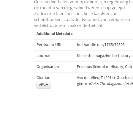
Geschiedverhalen voor op school zijn regelmatig l
de meetlat van de geschiedwetenschap gelegd.
Zodoende bleef het specifieke karakter van
schoolboeken, zoals de dynamiek van verhaal- en
vertelstructuren, vaak onderbelicht.
Additional Metadata
Persistent URL
hdl.handle.net/1765/79503
Journal
Kleio: the magazine for history 
Organisation
Erasmus School of History, Cu
Citation
Van der Vlies, T. (2014). Gesch
genre.
Kleio: The Magazine for H
APA