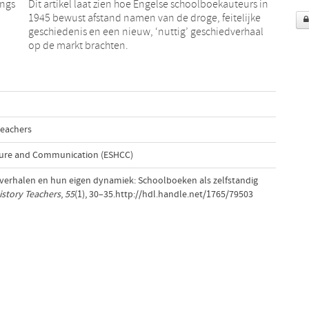
angs
Dit artikel laat zien hoe Engelse schoolboekauteurs in
1945 bewust afstand namen van de droge, feitelijke
geschiedenis en een nieuw, ‘nuttig’ geschiedverhaal
op de markt brachten.
teachers
lture and Communication (ESHCC)
iedverhalen en hun eigen dynamiek: Schoolboeken als zelfstandig
istory Teachers
,
55
(1), 30–35.http://hdl.handle.net/1765/79503