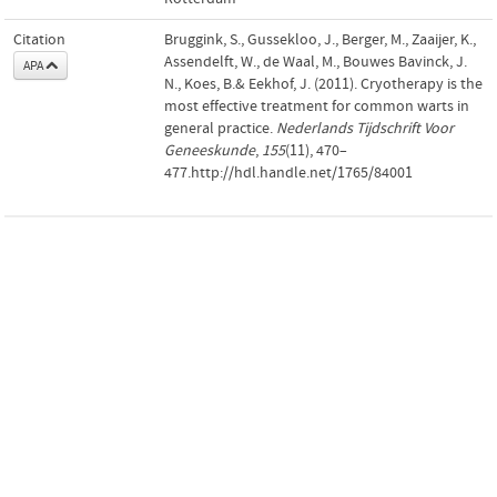
Citation
Bruggink, S., Gussekloo, J., Berger, M., Zaaijer, K.,
Assendelft, W., de Waal, M., Bouwes Bavinck, J.
APA
N., Koes, B.& Eekhof, J. (2011). Cryotherapy is the
most effective treatment for common warts in
general practice.
Nederlands Tijdschrift Voor
Geneeskunde
,
155
(11), 470–
477.http://hdl.handle.net/1765/84001