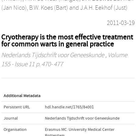
(Jan Nico)
,
B.W. Koes (Bart)
and
J.A.H. Eekhof (Just)
2011-03-19
Cryotherapy is the most effective treatment
for common warts in general practice
Nederlands Tijdschrift voor Geneeskunde
, Volume
155 - Issue 11 p. 470- 477
Additional Metadata
Persistent URL
hdl.handle.net/1765/84001
Journal
Nederlands Tijdschrift voor Geneeskunde
Organisation
Erasmus MC: University Medical Center
Rotterdam