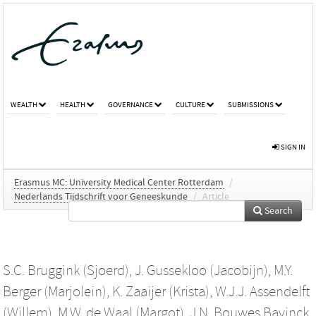
WEALTH
HEALTH
GOVERNANCE
CULTURE
SUBMISSIONS
SIGN IN
Erasmus MC: University Medical Center Rotterdam
/
Nederlands Tijdschrift voor Geneeskunde
/
Article
Search
S.C. Bruggink (Sjoerd)
,
J. Gussekloo (Jacobijn)
,
M.Y.
Berger (Marjolein)
,
K. Zaaijer (Krista)
,
W.J.J. Assendelft
(Willem)
,
M.W. de Waal (Margot)
,
J.N. Bouwes Bavinck