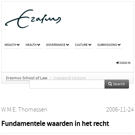
WEALTH
HEALTH
GOVERNANCE
CULTURE
SUBMISSIONS
SIGN IN
Erasmus School of Law
/
Inaugural Lecture
Search
W.M.E. Thomassen
2006-11-24
Fundamentele waarden in het recht