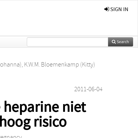
SIGN IN
Search
Johanna)
,
K.W.M. Bloemenkamp (Kitty)
2011-06-04
 heparine niet
hoog risico
pregnancy