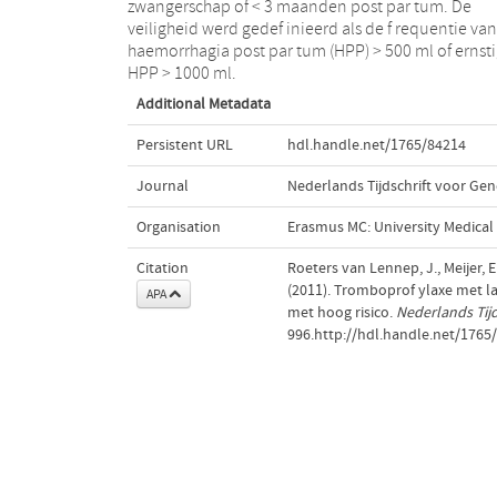
zwangerschap of < 3 maanden post par tum. De
veiligheid werd gedef inieerd als de f requentie van
haemorrhagia post par tum (HPP) > 500 ml of ernstige
HPP > 1000 ml.
Additional Metadata
Persistent URL
hdl.handle.net/1765/84214
Journal
Nederlands Tijdschrift voor G
Organisation
Erasmus MC: University Medica
Citation
Roeters van Lennep, J., Meijer, 
(2011). Tromboprof ylaxe met la
APA
met hoog risico.
Nederlands Tij
996.http://hdl.handle.net/1765