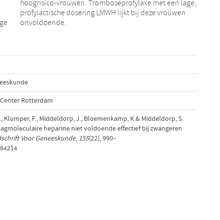
hoogrisico-vrouwen. Tromboseprofylaxe met een lage,
profylactische dosering LMWH lijkt bij deze vrouwen
onvoldoende.
eneeskunde
l Center Rotterdam
E., Klumper, F., Middeldorp, J., Bloemenkamp, K.& Middeldorp, S.
agmoleculaire heparine niet voldoende effectief bij zwangeren
dschrift Voor Geneeskunde
,
155
(22), 990–
/84214