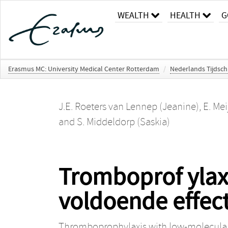
WEALTH
HEALTH
G
Erasmus MC: University Medical Center Rotterdam
/
Nederlands Tijdsch
J.E. Roeters van Lennep (Jeanine)
,
E. Mei
and
S. Middeldorp (Saskia)
Tromboprof ylax
voldoende effect
Thromboprophylaxis with low-molecular-we