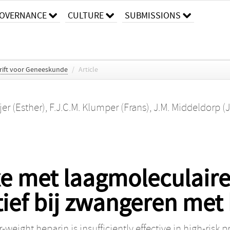
OVERNANCE
CULTURE
SUBMISSIONS
rift voor Geneeskunde
/
Article
jer (Esther)
,
F.J.C.M. Klumper (Frans)
,
J.M. Middeldorp (
e met laagmoleculaire
ief bij zwangeren met 
ight heparin is insufficiently effective in high-risk 