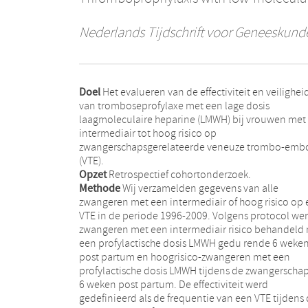
Nederlands Tijdschrift voor Geneeskund
Doel
Het evalueren van de effectiviteit en veilighei
van tromboseprofylaxe met een lage dosis
laagmoleculaire heparine (LMWH) bij vrouwen met
intermediair tot hoog risico op
zwangerschapsgerelateerde veneuze trombo-embo
(VTE).
Opzet
Retrospectief cohortonderzoek.
Methode
Wij verzamelden gegevens van alle
zwangeren met een intermediair of hoog risico op
VTE in de periode 1996-2009. Volgens protocol werden
zwangeren met een intermediair risico behandeld
een profylactische dosis LMWH gedu rende 6 weke
post partum en hoogrisico-zwangeren met een
profylactische dosis LMWH tijdens de zwangerscha
6 weken post partum. De effectiviteit werd
gedefinieerd als de frequentie van een VTE tijdens