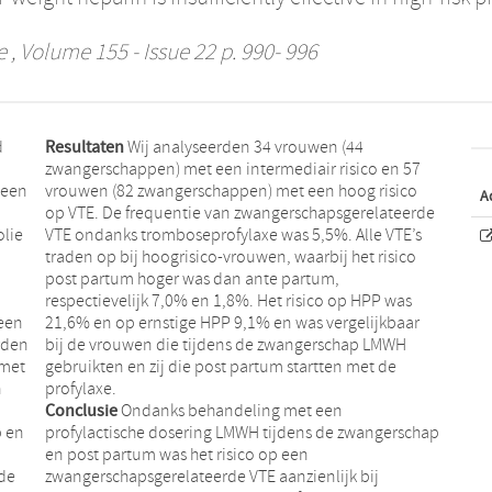
e
, Volume 155 - Issue 22 p. 990- 996
d
Resultaten
Wij analyseerden 34 vrouwen (44
zwangerschappen) met een intermediair risico en 57
 een
vrouwen (82 zwangerschappen) met een hoog risico
A
op VTE. De frequentie van zwangerschapsgerelateerde
lie
VTE ondanks tromboseprofylaxe was 5,5%. Alle VTE’s
traden op bij hoogrisico-vrouwen, waarbij het risico
post partum hoger was dan ante partum,
respectievelijk 7,0% en 1,8%. Het risico op HPP was
 een
21,6% en op ernstige HPP 9,1% en was vergelijkbaar
bij de vrouwen die tijdens de zwangerschap LMWH
 met
gebruikten en zij die post partum startten met de
n
profylaxe.
Conclusie
Ondanks behandeling met een
p en
profylactische dosering LMWH tijdens de zwangerschap
en post partum was het risico op een
 de
zwangerschapsgerelateerde VTE aanzienlijk bij