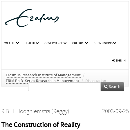
WEALTH
HEALTH
GOVERNANCE
CULTURE
SUBMISSIONS
SIGN IN
Erasmus Research Institute of Management
/
ERIM Ph.D. Series Research in Management
/
Dissertation
Search
R.B.H. Hooghiemstra (Reggy)
2003-09-25
The Construction of Reality