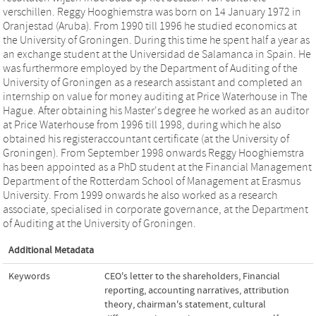
verschillen. Reggy Hooghiemstra was born on 14 January 1972 in
Oranjestad (Aruba). From 1990 till 1996 he studied economics at
the University of Groningen. During this time he spent half a year as
an exchange student at the Universidad de Salamanca in Spain. He
was furthermore employed by the Department of Auditing of the
University of Groningen as a research assistant and completed an
internship on value for money auditing at Price Waterhouse in The
Hague. After obtaining his Master's degree he worked as an auditor
at Price Waterhouse from 1996 till 1998, during which he also
obtained his registeraccountant certificate (at the University of
Groningen). From September 1998 onwards Reggy Hooghiemstra
has been appointed as a PhD student at the Financial Management
Department of the Rotterdam School of Management at Erasmus
University. From 1999 onwards he also worked as a research
associate, specialised in corporate governance, at the Department
of Auditing at the University of Groningen.
Additional Metadata
Keywords
CEO's letter to the shareholders
,
Financial
reporting
,
accounting narratives
,
attribution
theory
,
chairman's statement
,
cultural