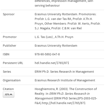
differences
,
impression management
,
self-
serving behaviour
Sponsor
Erasmus University Rotterdam. Promotores:
Prof.dr. L.G. van der Tas RA, Prof.dr. A.Th.H.
Pruyn, Other Members: Prof.dr. W. Aerts, Prof.dr.
S.J. Magala, Prof.dr. C.B.M. van Riel
Promotor
L.G. Tas (Leo)
,
A.Th.H. Pruyn
Publisher
Erasmus University Rotterdam
ISBN
978-90-5892-047-8
Persistent URL
hdl.handle.net/1765/871
Series
ERIM Ph.D. Series Research in Management
Organisation
Erasmus Research Institute of Management
Citation
Hooghiemstra, R. (2003). The Construction of
Reality. In
ERIM Ph.D. Series Research in
APA
Management
(ERIM PhD Series;EPS-2003-025-
F&A).http://hdl.handle.net/1765/871