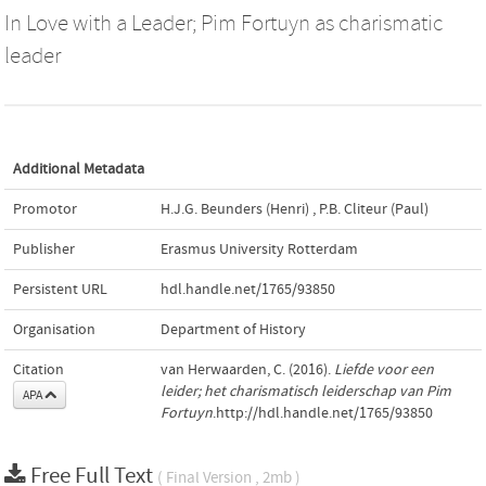
In Love with a Leader; Pim Fortuyn as charismatic
leader
Additional Metadata
Promotor
H.J.G. Beunders (Henri)
,
P.B. Cliteur (Paul)
Publisher
Erasmus University Rotterdam
Persistent URL
hdl.handle.net/1765/93850
Organisation
Department of History
Citation
van Herwaarden, C. (2016).
Liefde voor een
leider; het charismatisch leiderschap van Pim
APA
Fortuyn
.http://hdl.handle.net/1765/93850
Free Full Text
( Final Version , 2mb )