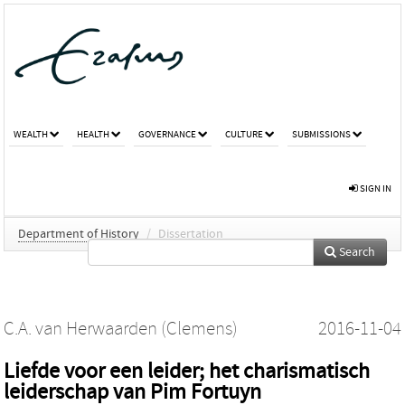
WEALTH
HEALTH
GOVERNANCE
CULTURE
SUBMISSIONS
SIGN IN
Department of History
/
Dissertation
Search
C.A. van Herwaarden (Clemens)
2016-11-04
Liefde voor een leider; het charismatisch
leiderschap van Pim Fortuyn