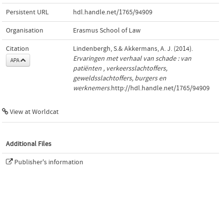
Persistent URL
hdl.handle.net/1765/94909
Organisation
Erasmus School of Law
Citation
Lindenbergh, S.& Akkermans, A. J. (2014).
Ervaringen met verhaal van schade : van
APA
patiënten , verkeersslachtoffers,
geweldsslachtoffers, burgers en
werknemers
.http://hdl.handle.net/1765/94909
View at Worldcat
Additional Files
Publisher's information