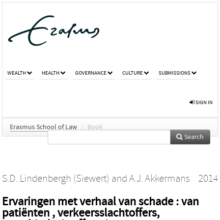
WEALTH
HEALTH
GOVERNANCE
CULTURE
SUBMISSIONS
SIGN IN
Erasmus School of Law
/
Book
Search
S.D. Lindenbergh (Siewert)
and
A.J. Akkermans
2014
Ervaringen met verhaal van schade : van
patiënten , verkeersslachtoffers,