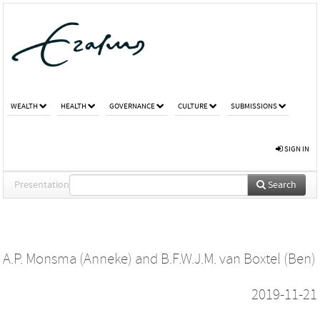
WEALTH
HEALTH
GOVERNANCE
CULTURE
SUBMISSIONS
SIGN IN
Presentation
Search
A.P. Monsma (Anneke)
and
B.F.W.J.M. van Boxtel (Ben)
2019-11-21