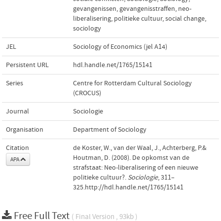
gevangenissen
,
gevangenisstraffen
,
neo-
liberalisering
,
politieke cultuur
,
social change
,
sociology
JEL
Sociology of Economics (jel A14)
Persistent URL
hdl.handle.net/1765/15141
Series
Centre for Rotterdam Cultural Sociology
(CROCUS)
Journal
Sociologie
Organisation
Department of Sociology
Citation
de Koster, W., van der Waal, J., Achterberg, P.&
Houtman, D. (2008). De opkomst van de
APA
strafstaat: Neo-liberalisering of een nieuwe
politieke cultuur?.
Sociologie
, 311–
325.http://hdl.handle.net/1765/15141
Free Full Text
( Final Version , 93kb )