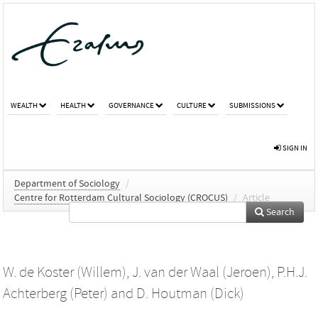
WEALTH
HEALTH
GOVERNANCE
CULTURE
SUBMISSIONS
SIGN IN
Department of Sociology
/
Centre for Rotterdam Cultural Sociology (CROCUS)
/
Article
Search
W. de Koster (Willem)
,
J. van der Waal (Jeroen)
,
P.H.J.
Achterberg (Peter)
and
D. Houtman (Dick)