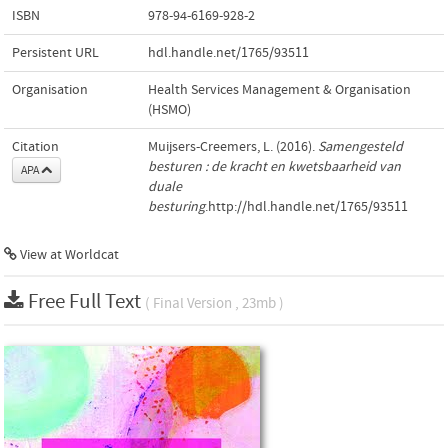
ISBN
978-94-6169-928-2
Persistent URL
hdl.handle.net/1765/93511
Organisation
Health Services Management & Organisation
(HSMO)
Citation
Muijsers-Creemers, L. (2016).
Samengesteld
besturen : de kracht en kwetsbaarheid van
APA
duale
besturing
.http://hdl.handle.net/1765/93511
View at Worldcat
Free Full Text
( Final Version , 23mb )