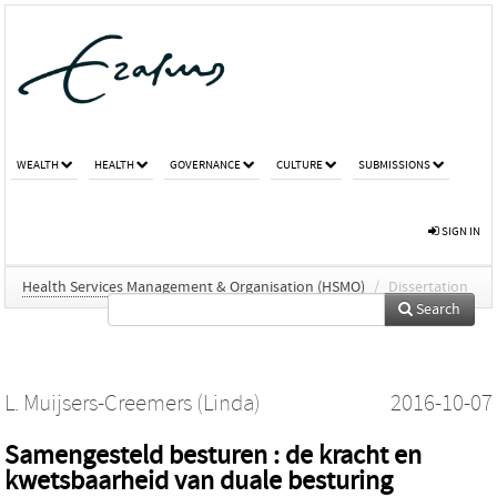
WEALTH
HEALTH
GOVERNANCE
CULTURE
SUBMISSIONS
SIGN IN
Health Services Management & Organisation (HSMO)
/
Dissertation
Search
L. Muijsers-Creemers (Linda)
2016-10-07
Samengesteld besturen : de kracht en
kwetsbaarheid van duale besturing