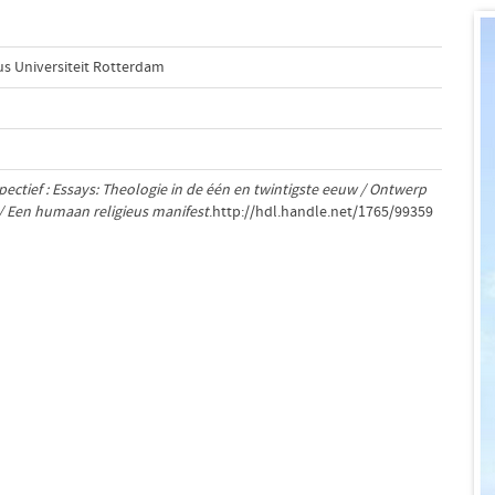
us Universiteit Rotterdam
pectief : Essays: Theologie in de één en twintigste eeuw / Ontwerp
e / Een humaan religieus manifest
.http://hdl.handle.net/1765/99359