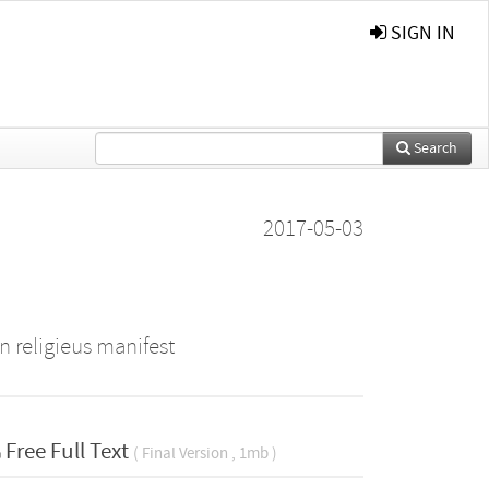
SIGN IN
Search
2017-05-03
n religieus manifest
Free Full Text
( Final Version , 1mb )