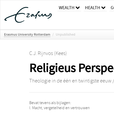
WEALTH
HEALTH
G
Erasmus University Rotterdam
/
Unpublished
C.J. Rijnvos (Kees)
Religieus Perspec
Theologie in de één en twintigste eeuw /
Bevat tevens als bijlagen:
I. Macht, vergetelheid en vertrouwen