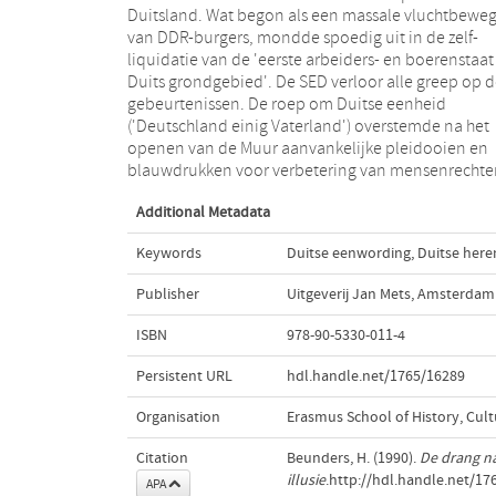
Duitsland. Wat begon als een massale vluchtbewe
etiket 'revolutie' waard - van maand tot maand. 
van DDR-burgers, mondde spoedig uit in de zelf-
relaas is gebaseerd op honderden artikelen in NRC-
liquidatie van de 'eerste arbeiders- en boerenstaat
Handelsblad (sept. 1989-juli 1990) die tot veert
Duits grondgebied'. De SED verloor alle greep op 
hoofdstukken zijn teruggebracht. Wie zo kort nog 
gebeurtenissen. De roep om Duitse eenheid
het overrompelende gebeuren alles eens op een rijtje
('Deutschland einig Vaterland') overstemde na het
wil hebben heeft aan Beunders' verslag een prima
openen van de Muur aanvankelijke pleidooien en
steun, al zijn er meer publikaties over hetzelfde
blauwdrukken voor verbetering van mensenrechte
Additional Metadata
Keywords
Duitse eenwording
,
Duitse here
Publisher
Uitgeverij Jan Mets, Amsterdam
ISBN
978-90-5330-011-4
Persistent URL
hdl.handle.net/1765/16289
Organisation
Erasmus School of History, Cu
Citation
Beunders, H. (1990).
De drang na
illusie
.http://hdl.handle.net/17
APA