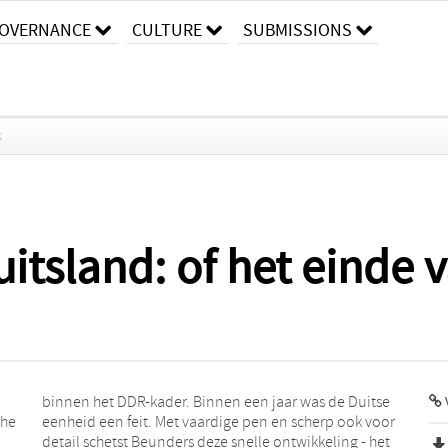
OVERNANCE
CULTURE
SUBMISSIONS
k
itsland: of het einde 
che
oor