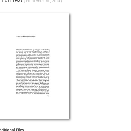
Full Text
( Final Version , 2mb )
dditional Files