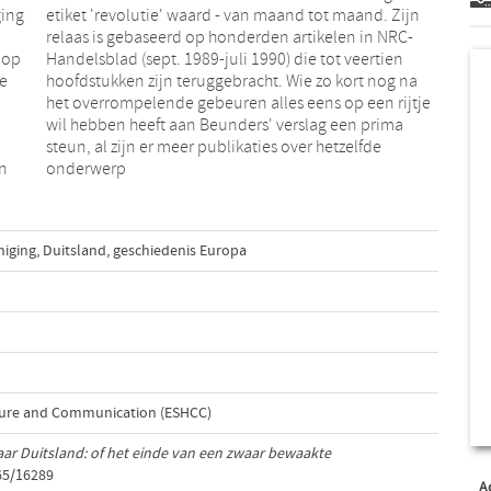
ging
Zijn
 op
ien
de
na
n
onderwerp
niging
,
Duitsland
,
geschiedenis Europa
lture and Communication (ESHCC)
ar Duitsland: of het einde van een zwaar bewaakte
65/16289
A