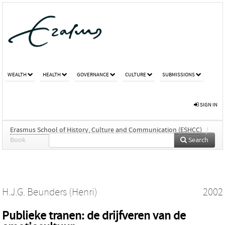
WEALTH
HEALTH
GOVERNANCE
CULTURE
SUBMISSIONS
SIGN IN
Erasmus School of History, Culture and Communication (ESHCC)
/
Book
Search
H.J.G. Beunders (Henri)
2002
Publieke tranen: de drijfveren van de