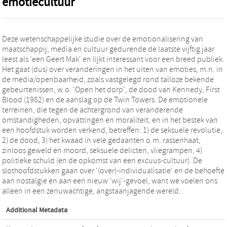
emotiecultuur
Deze wetenschappelijke studie over de emotionalisering van
maatschappij, media en cultuur gedurende de laatste vijftig jaar
leest als 'een Geert Mak' en lijkt interessant voor een breed publiek.
Het gaat (dus) over veranderingen in het uiten van emoties, m.n. in
de media/openbaarheid, zoals vastgelegd rond talloze bekende
gebeurtenissen, w.o. 'Open het dorp', de dood van Kennedy, First
Blood (1982) en de aanslag op de Twin Towers. De emotionele
terreinen, die tegen de achtergrond van veranderende
omstandigheden, opvattingen en moraliteit, en in het bestek van
een hoofdstuk worden verkend, betreffen: 1) de seksuele revolutie,
2) de dood, 3) het kwaad in vele gedaanten o.m. rassenhaat,
zinloos geweld en moord, seksuele delicten, vliegrampen, 4)
politieke schuld (en de opkomst van een excuus-cultuur). De
slothoofdstukken gaan over '(over)-individualisatie' en de behoefte
aan nostalgie en aan een nieuw 'wij'-gevoel, want we voelen ons
alleen in een zenuwachtige, angstaanjagende wereld.
Additional Metadata