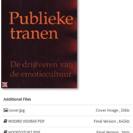
Additional Files
cover.jpg
Cover Image , 10kb
WOORD VOORAF.PDF
Final Version , 641kb
HOOFDSTUK1.PDF
Final Version , 3mb