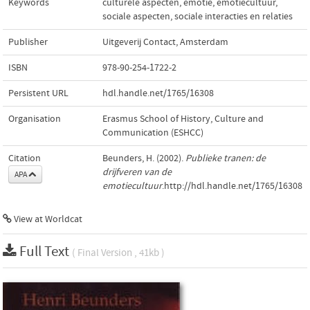
Keywords
culturele aspecten
,
emotie
,
emotiecultuur
,
sociale aspecten
,
sociale interacties en relaties
Publisher
Uitgeverij Contact, Amsterdam
ISBN
978-90-254-1722-2
Persistent URL
hdl.handle.net/1765/16308
Organisation
Erasmus School of History, Culture and
Communication (ESHCC)
Citation
Beunders, H. (2002).
Publieke tranen: de
drijfveren van de
APA
emotiecultuur
.http://hdl.handle.net/1765/16308
View at Worldcat
Full Text
( Final Version , 41kb )